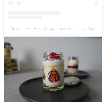
敬 /スイーツ、カフェ巡り(@607keih)がシェアした投稿