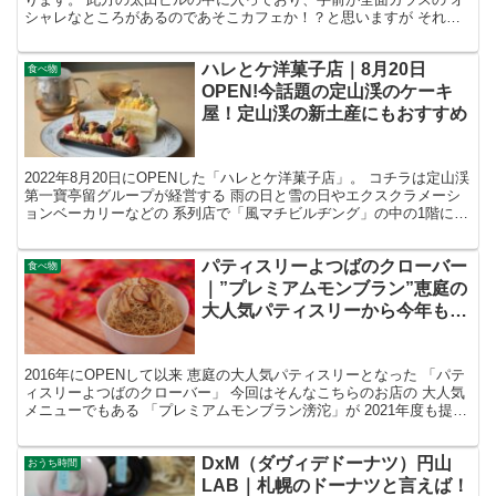
シャレなところがあるのであそこカフェか！？と思いますが それで
はなく、中に入ります。 中に入ると、ちょっと古め...
ハレとケ洋菓子店｜8月20日
食べ物
OPEN!今話題の定山渓のケーキ
屋！定山渓の新土産にもおすすめ
2022年8月20日にOPENした「ハレとケ洋菓子店」。 コチラは定山渓
第一寶亭留グループが経営する 雨の日と雪の日やエクスクラメーシ
ョンベーカリーなどの 系列店で「風マチビルヂング」の中の1階に
OPENしたお店。 キーワードは「598」と...
パティスリーよつばのクローバー
食べ物
｜”プレミアムモンブラン”恵庭の
大人気パティスリーから今年も絞
りたてモンブランが登場！
2016年にOPENして以来 恵庭の大人気パティスリーとなった 「パテ
ィスリーよつばのクローバー」 今回はそんなこちらのお店の 大人気
メニューでもある 「プレミアムモンブラン滂沱」が 2021年度も提供
開始になったので お店の紹介と共にお伝...
DxM（ダヴィデドーナツ）円山
おうち時間
LAB｜札幌のドーナツと言えば！