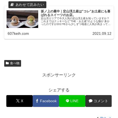
坂ノ上の最中｜定山渓土産は"コレ"お土産にも喜
ばれるスイーツのお店。
定山渓エリアで今大人気の定山渓土産を知っていますか？
これまではクッキーなど"THE・お土産"のような物が 多か
ったのですが2017年から少しずつ地道に人気が高まってい
るのが 「坂ノ上の最中」の最中（もなか）。 今回はその坂
ノ上の最中につい...
607keih.com
2021.09.12
食べ物
スポンサーリンク
シェアする
X
Facebook
LINE
コメント