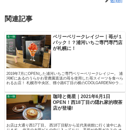
敬(kei)
関連記事
ベリーベリークレイジー｜苺が１
食べ物
パック！？浦河いちご専門専門店
が札幌に！
2019年7月にOPENした浦河いちご専門ベリーベリークレイジー。 浦
河町にあるのうらかわ菅農園直送の苺を使用した苺スイーツを食べら
れるお店！ 札幌市中央区、狸小路6丁目の横のCOOLGARDENやラー
メン空の間に 入り口があり、その2階に...
珈琲と衛星｜2021年6月1日
食べ物
OPEN！西18丁目の隠れ家的喫茶
店が登場!
お店は大通り西17丁目。 西18丁目駅から近代美術館に行く途中にあ
ります。 此方の太田ビルの中に入っており、手前が全面ガラスの オ