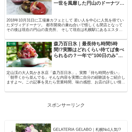
一世を風靡した円山のドーナツ。
そして可愛いドリンクも。
2018年10月31日に工場兼カフェとして 若い人を中心に人気を得てい
たダヴィデドーナツ。 都市開発の兼ね合いで惜しくも閉店となって
その後は現在の円山の直売所、 そして現在は札幌駅にあるエスタに
て販売を行なっています。 そんなダヴィデドー...
森乃百日氷｜最長待ち時間5時
食べ物
間!?実際はどれくらい待てば食べ
られるの？一年で”100日のみ”営
業の定山渓のかき氷専門店に行っ
てみた
定山渓の大人気かき氷店「森乃百日氷」。実際「待ち時間が長い」
「朝早くから並んでる」そんな内容を実際に自分の経験談をご紹介し
ますよ〜。この記事を見たら営業時間、味の感想、お店の詳しい情報
なども説明します。
スポンサーリンク
GELATERIA GELABO｜札幌No1人気!?