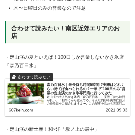
木〜日曜日のみの営業なので注意
合わせて読みたい！南区近郊エリアのお
店
・定山渓の夏といえば！100日しか営業しないかき氷店
「森乃百日氷」
森乃百日氷｜最長待ち時間5時間!?実際はどれく
らい待てば食べられるの？一年で"100日のみ"営
業の定山渓のかき氷専門店に行ってみた
定山渓の大人気かき氷店「森乃百日氷」。実際「待ち時間
が長い」「朝早くから並んでる」そんな内容を実際に自分
の経験談をご紹介しますよ〜。この記事を見たら営業時
間、味の感想、お店の詳しい情報なども説明します。
607keih.com
2021.09.03
・定山渓の新土産！和×洋「坂ノ上の最中」